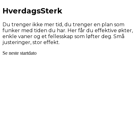
Du trenger ikke mer tid, du trenger en plan som
funker med tiden du har. Her får du effektive økter,
enkle vaner og et fellesskap som løfter deg. Små
Se neste startdato
Hva er HverdagsSterk?
Trening for travel hverdag
Kortere, smarte økter du faktisk får gjort. Lær
hvordan du trener riktig, ikke nødvendigvis mer.
Enkle vaner som varer
Enkle løsninger som gjør det lett å lykkes i en travel
hverdag. Små justeringer → store resultater over tid.
Ukomplisert mat med fokus på råvarer